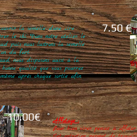
7.50 €
ouvrir la semelle d’une cire
rer le ski. Dans notre atelier, le
aud puis nous lustrons la semelle
ion du fart.
ud, nous disposons aussi à la
 bonne qualité que vous pourrez
-même après chaque sortie afin
10.00€
Affutage :
Pour bien virer, pensez à affuter 
Cet entretien permet de travail