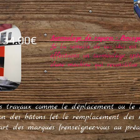
34.00€
Surmoulage de rayures - Ponçage
Si la semelle de vos skis est 
effectuons un surmoulage, opér
d'une machine qui reconstitue 
rs travaux comme le déplacement ou le r
on des bâtons (et le remplacement des r
art des marques (renseignez-vous au préa