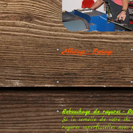
Affutage - Fartage
Rebouchage de rayures - Po
Si la semelle de votre ski
rayures superficielles ,nous