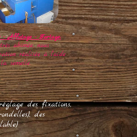
 - Affutage - Fartage:
très abimée, nous
ation réalisée à l'aide
la semelle.
églage des fixations,
ondelles), des
lable)