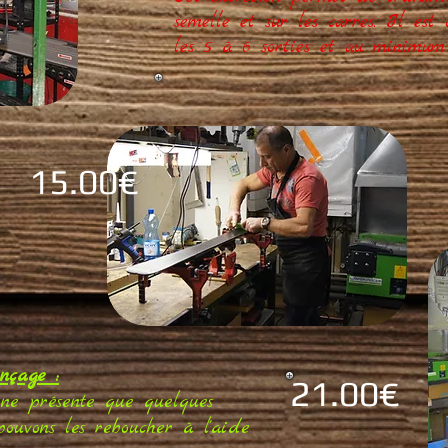
semelle et sur les carres. Il est 
les 5 à 6 sorties et au minimum
15.00€
nçage :
21.00€
 ne présente que quelques
 pouvons les reboucher à l'aide