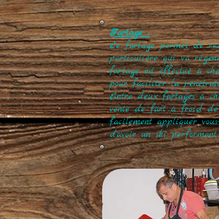
Fartage :
Le fartage permet de rec
particulière qui va régéné
fartage est effectué à ch
pour faciliter la pénétrat
Entre deux fartages à cha
vente de fart à froid de
facilement appliquer vous
d'avoir un ski performant.